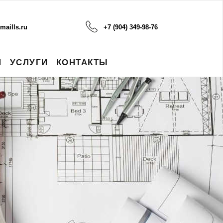
maills.ru
+7 (904) 349-98-76
И
УСЛУГИ
КОНТАКТЫ